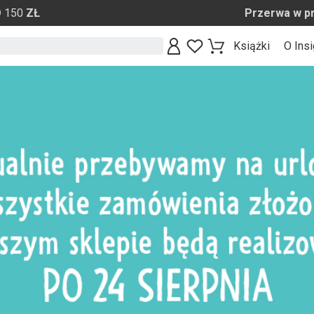
O
150
ZŁ Przerwa w pracy sklepu d
Książki
O Insi