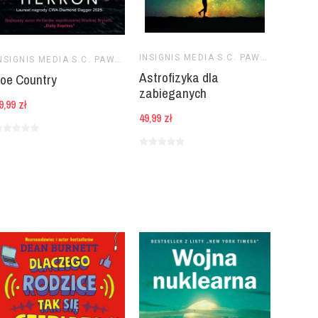
INSIGNIS MEDIA S.C. PAWEŁ BRZOZOWSKI TOMASZ BRZOZOWSKI
INSIGNIS MEDIA S.C. PAWEŁ BRZOZOWSKI TOMASZ BRZOZOWSKI
Astrofizyka dla
oe Country
zabieganych
9,99 zł
49,99 zł