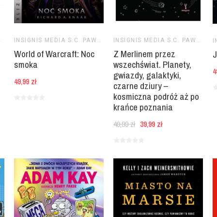
ZOZOWSKI TOMASZ BRZOZOWSKI
INSIGNIS MEDIA S.C. PAWEŁ BRZOZOWSKI TOMASZ BRZOZOWSKI
INSIGNIS MEDIA S.C. PAWEŁ BRZOZOWSKI TOMASZ BRZOZOWSKI
World of Warcraft: Noc
Z Merlinem przez
J
smoka
wszechświat. Planety,
4
gwiazdy, galaktyki,
49,99 zł
czarne dziury –
kosmiczna podróż aż po
krańce poznania
49,99 zł
39,99 zł