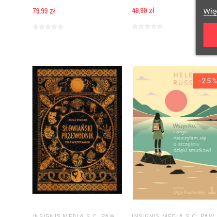
49,99 zł
79,99 zł
Więc
-25
INSIGNIS MEDIA S.C. PAWEŁ BRZOZOWSKI TOMASZ BRZOZOWSKI
INSIGNIS MEDIA S.C. PAWEŁ BR