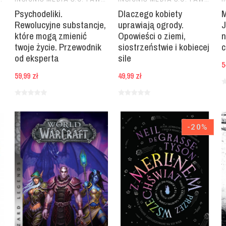
Psychodeliki.
Dlaczego kobiety
M
Rewolucyjne substancje,
uprawiają ogrody.
J
które mogą zmienić
Opowieści o ziemi,
n
twoje życie. Przewodnik
siostrzeństwie i kobiecej
c
od eksperta
sile
5
59,99 zł
49,99 zł
-20%