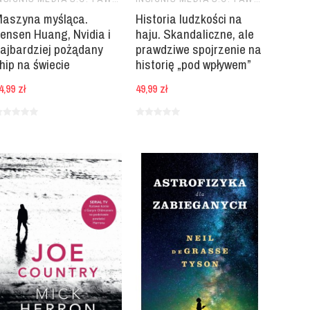
aszyna myśląca.
Historia ludzkości na
ensen Huang, Nvidia i
haju. Skandaliczne, ale
ajbardziej pożądany
prawdziwe spojrzenie na
hip na świecie
historię „pod wpływem”
4,99 zł
49,99 zł