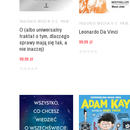
INSIGNIS MEDIA S.C. PAWEŁ BRZOZOWSKI TOMASZ BRZOZOWSKI
INSIGNIS MEDIA S.C. PAWEŁ BR
O (albo uniwersalny
Leonardo Da Vinci
traktat o tym, dlaczego
sprawy mają się tak, a
99,99 zł
nie inaczej)
99,99 zł