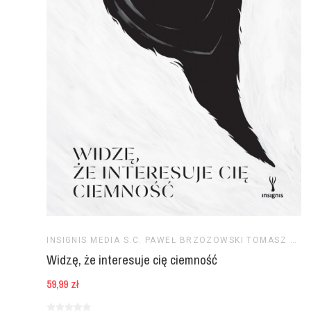
INSIGNIS MEDIA S.C. PAWEŁ BRZOZOWSKI TOMASZ BRZOZOWSKI
Widzę, że interesuje cię ciemność
59,99 zł