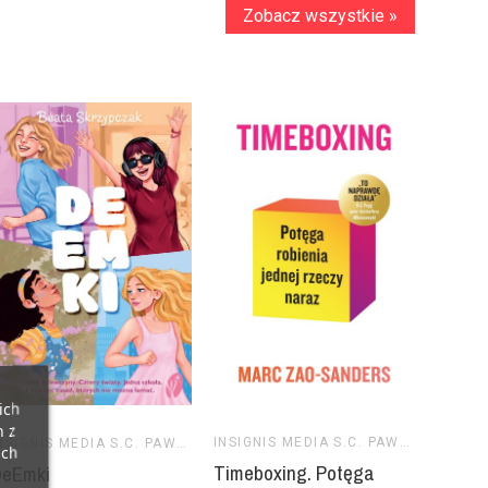
ich
h z
INSIGNIS MEDIA S.C. PAWEŁ BRZOZOWSKI TOMASZ BRZOZOWSKI
INSIGNIS MEDIA S.C. PAWEŁ BRZOZOWSKI TOMASZ BRZOZOWSKI
ich
Timeboxing. Potęga
DeEmki