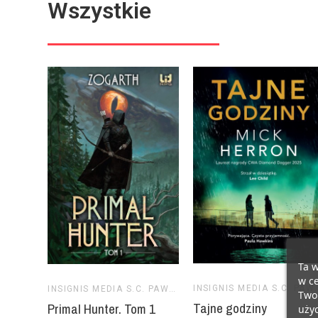
Wszystkie
Ta w
w ce
INSIGNIS MEDIA S.C. PAWEŁ BR
INSIGNIS MEDIA S.C. PAWEŁ BRZOZOWSKI TOMASZ BRZOZOWSKI
Twoi
Tajne godziny
Primal Hunter. Tom 1
użyc