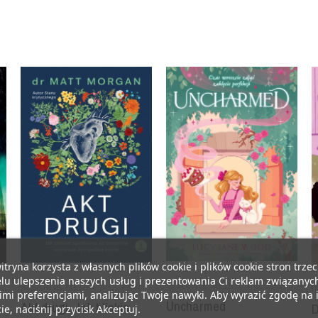
itryna korzysta z własnych plików cookie i plików cookie stron trzec
lu ulepszenia naszych usług i prezentowania Ci reklam związanyc
INSIGNIS MEDIA S.C. PAWEŁ BRZOZOWSKI TOMASZ BRZOZOWSKI
INSIGNIS MEDIA S.C. PAWEŁ BRZOZOWSKI TOMASZ BRZOZOWSKI
ZOZOWSKI TOMASZ BRZOZOWSKI
mi preferencjami, analizując Twoje nawyki. Aby wyrazić zgodę na 
Uncharmed
Akt drugi. Jak bliskie
ie, naciśnij przycisk Akceptuj.