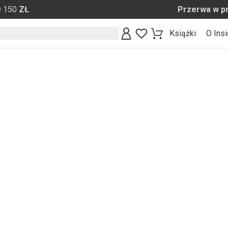
O
150
ZŁ Przerwa w pracy sklepu d
Książki
O Insi