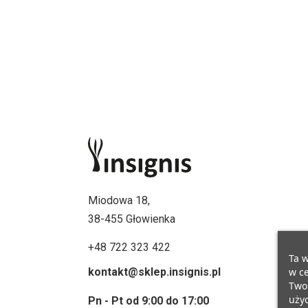
Miodowa 18,
38-455 Głowienka
+48 722 323 422
Ta w
w ce
kontakt@sklep.insignis.pl
Twoi
użyc
Pn - Pt od 9:00 do 17:00