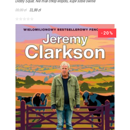
Diddly Squat. Nie miał chłop kłopotu, kupił sobie świnie
39,99 zł
31,99 zł
-20%