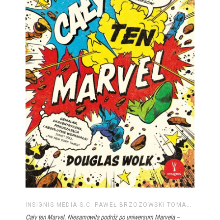
INSIGNIS MEDIA S.C. PAWEŁ BRZOZOWSKI TOMASZ BRZOZOWSKI
Cały ten Marvel. Niesamowita podróż po uniwersum Marvela –