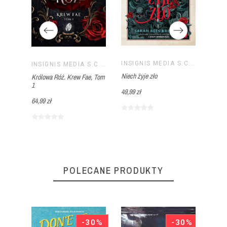
INSIGNIS MEDIA S.C. PAWEŁ BRZOZOWSKI TOMASZ BRZOZOWSKI
DeEm
INSIGNIS MEDIA S.C. PAWEŁ BRZOZOWSKI TOMASZ BRZOZOWSKI
INSIGNIS MEDIA S.C. PAWEŁ BRZOZOWSKI TOMASZ BRZOZOWSKI
Niech żyje zło
Królowa Róż. Krew Fae, Tom
49,99 
1
49,99 zł
64,99 zł
POLECANE PRODUKTY
40%
-30%
-30%