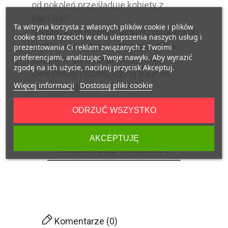
od pokoleń prześladuje kobiety z
Raeford?
Ta witryna korzysta z własnych plików cookie i plików
NIEMATKI to niepokojąca i trzymająca w
cookie stron trzecich w celu ulepszenia naszych usług i
napięciu do ostatniej strony duszna
prezentowania Ci reklam związanych z Twoimi
preferencjami, analizując Twoje nawyki. Aby wyrazić
opowieść o kobiecej wściekłości,
zgodę na ich użycie, naciśnij przycisk Akceptuj.
cielesności i dziedzicznej traumie.
Więcej informacji
Dostosuj pliki cookie
„Debiut Anderson to naprawdę
niepokojąca gotycka opowieść grozy.
ODRZUĆ WSZYSTKO
Poruszy każdego fana horroru” –
„Publishers Weekly”
AKCEPTUJĘ
KOMENTARZE PRODUKTU
Komentarze (0)