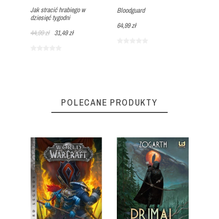
Jak stracić hrabiego w
Bloodguard
49,99 
dziesięć tygodni
64,99 zł
44,99 zł
31,49 zł
POLECANE PRODUKTY
10%