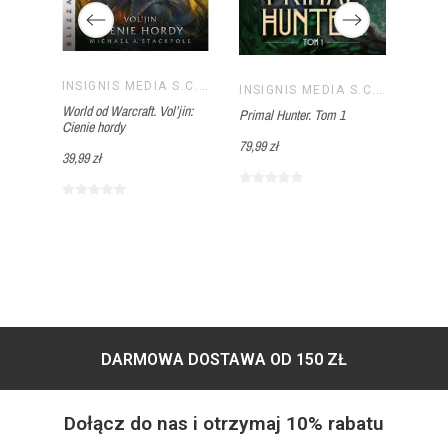
INSIGNIS MEDIA S.C. PAWEŁ BRZOZOWSKI TOMASZ BRZOZOWSKI
The D
INSIGNIS MEDIA S.C. PAWEŁ BRZOZOWSKI TOMASZ BRZOZOWSKI
INSIGNIS MEDIA S.C. PAWEŁ BRZOZOWSKI TOMASZ BRZOZOWSKI
zasady
World od Warcraft. Vol’jin:
Primal Hunter. Tom 1
Cienie hordy
59,99 
79,99 zł
39,99 zł
DARMOWA DOSTAWA OD 150 ZŁ
Dołącz do nas i otrzymaj 10% rabatu