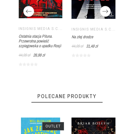
INSIGNIS MEDIA S.C. PAWEŁ BRZOZOWSKI TOMASZ BRZOZOWSKI
Tekst
INSIGNIS MEDIA S.C. PAWEŁ BRZOZOWSKI TOMASZ BRZOZOWSKI
INSIGNIS MEDIA S.C. PAWEŁ BRZOZOWSKI TOMASZ BRZOZOWSKI
Ostatnia stacja Pituna.
Na złej drodze
44,99 
Przewrotna powieść
szpiegowska o upadku Rosji
44,99 zł
31,49 zł
44,99 zł
26,99 zł
POLECANE PRODUKTY
OUTLET