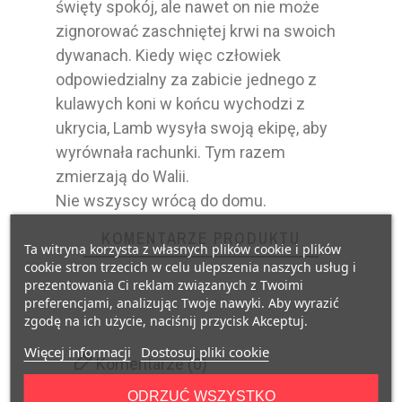
święty spokój, ale nawet on nie może
zignorować zaschniętej krwi na swoich
dywanach. Kiedy więc człowiek
odpowiedzialny za zabicie jednego z
kulawych koni w końcu wychodzi z
ukrycia, Lamb wysyła swoją ekipę, aby
wyrównała rachunki. Tym razem
zmierzają do Walii.
Nie wszyscy wrócą do domu.
KOMENTARZE PRODUKTU
Ta witryna korzysta z własnych plików cookie i plików
cookie stron trzecich w celu ulepszenia naszych usług i
prezentowania Ci reklam związanych z Twoimi
preferencjami, analizując Twoje nawyki. Aby wyrazić
zgodę na ich użycie, naciśnij przycisk Akceptuj.
Więcej informacji
Dostosuj pliki cookie
Komentarze (0)
ODRZUĆ WSZYSTKO