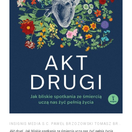
INSIGNIS MEDIA S.C. PAWEŁ BRZOZOWSKI TOMASZ BRZOZOWSKI
Akt drugi. Jak bliskie spotkania ze śmiercią uczą nas żyć pełnią życia