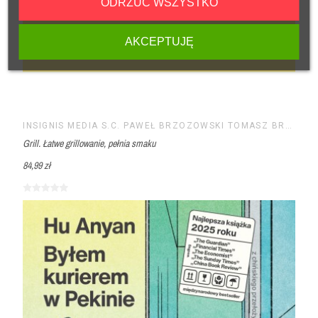
ODRZUĆ WSZYSTKO
AKCEPTUJĘ
INSIGNIS MEDIA S.C. PAWEŁ BRZOZOWSKI TOMASZ BRZOZOWSKI
Grill. Łatwe grillowanie, pełnia smaku
84,99 zł