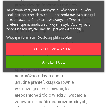
prawdziwego fenomenu mediów
Ta witryna korzysta z własnych plików cookie i plików
społecznościowych. Ich obejrzane już
cookie stron trzecich w celu ulepszenia naszych usług i
przeszło dwieście milionów razy filmy w
prezentowania Ci reklam związanych z Twoimi
bezkompromisowy i niezwykle zabawny
preferencjami, analizując Twoje nawyki. Aby wyrazić
zgodę na ich użycie, naciśnij przycisk Akceptuj.
sposób pokazują, jak żyć z ADHD, jak
uczyć się nowych rzeczy i jak
Więcej informacji
Dostosuj pliki cookie
realizować swój potencjał. Richard i
ODRZUĆ WSZYSTKO
Roxanne pokażą ci patenty na
uwolnienie się od wstydu, poprawę
AKCEPTUJĘ
komunikacji oraz znalezienie swojego
sposobu na szczęście w
neuroróżnorodnym domu.
„Brudne pranie”, książka równie
wzruszająca co zabawna, to
nieocenione źródło wiedzy i wsparcia
zarówno dla osób neuroróżnorodnych,