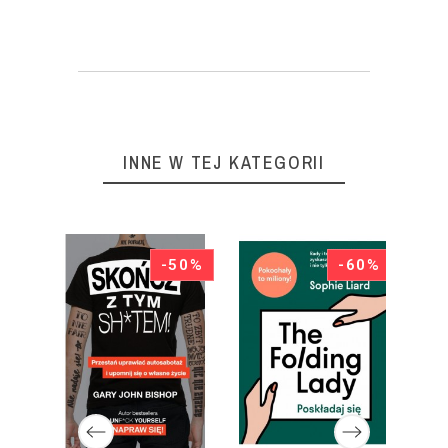
INNE W TEJ KATEGORII
50%
-50%
-60%