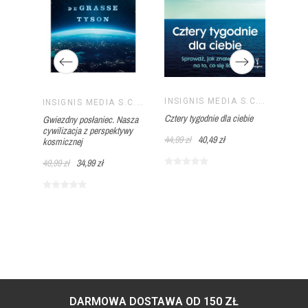
INSIGNIS MEDIA S.C. PAWEŁ BRZOZOWSKI TOMASZ BRZOZOWSKI
emnice
Słowi
INSIGNIS MEDIA S.C. PAWEŁ BRZOZOWSKI TOMASZ BRZOZOWSKI
INSIGNIS MEDIA S.C. PAWEŁ BRZOZOWSKI TOMASZ BRZOZOWSKI
umę ze
święt
Cztery tygodnie dla ciebie
Gwiezdny posłaniec. Nasza
cywilizacja z perspektywy
79,99 
44,99 zł
40,49 zł
kosmicznej
49,99 zł
34,99 zł
DARMOWA DOSTAWA OD 150 ZŁ