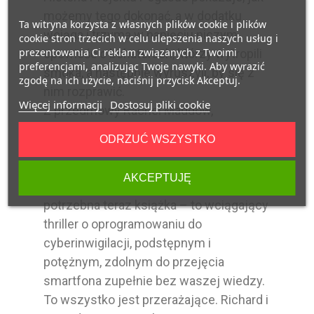
możemy tego dokonać, a w dodatku
Ta witryna korzysta z własnych plików cookie i plików
wciąga i trzyma w napięciu niczym
cookie stron trzecich w celu ulepszenia naszych usług i
prezentowania Ci reklam związanych z Twoimi
opowieść o bohaterach, którzy wytropili
preferencjami, analizując Twoje nawyki. Aby wyrazić
smoka, a następnie wyruszyli, by się z
zgodę na ich użycie, naciśnij przycisk Akceptuj.
nim rozprawić.
Więcej informacji
Dostosuj pliki cookie
Z przedmowy Rachel Maddow,
nagradzanej dziennikarki radiowej i
ODRZUĆ WSZYSTKO
telewizyjnej.
***
AKCEPTUJĘ
„Pegasus” to alarmująca i bardzo
potrzebna teraz książka – to wciągający
thriller o oprogramowaniu do
cyberinwigilacji, podstępnym i
potężnym, zdolnym do przejęcia
smartfona zupełnie bez waszej wiedzy.
To wszystko jest przerażające. Richard i