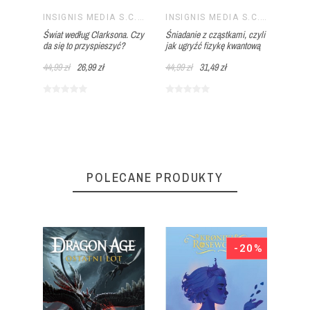
czasem
Mocar
INSIGNIS MEDIA S.C. PAWEŁ BRZOZOWSKI TOMASZ BRZOZOWSKI
INSIGNIS MEDIA S.C. PAWEŁ BRZOZOWSKI TOMASZ BRZOZOWSKI
Świat według Clarksona. Czy
Śniadanie z cząstkami, czyli
34,99 
da się to przyspieszyć?
jak ugryźć fizykę kwantową
44,99 zł
26,99 zł
44,99 zł
31,49 zł
POLECANE PRODUKTY
50%
-20%