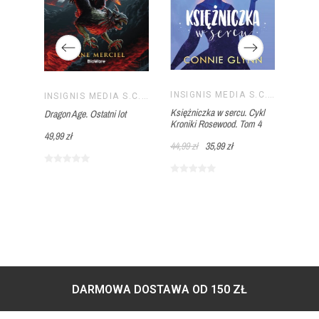
INSIGNIS MEDIA S.C. PAWEŁ BRZOZOWSKI TOMASZ BRZOZOWSKI
Droga
INSIGNIS MEDIA S.C. PAWEŁ BRZOZOWSKI TOMASZ BRZOZOWSKI
INSIGNIS MEDIA S.C. PAWEŁ BRZOZOWSKI TOMASZ BRZOZOWSKI
Gambi
Księżniczka w sercu. Cykl
Dragon Age. Ostatni lot
Kroniki Rosewood. Tom 4
39,99 
49,99 zł
44,99 zł
35,99 zł
DARMOWA DOSTAWA OD 150 ZŁ