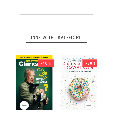
INNE W TEJ KATEGORII
70%
-40%
-30%
INSIGNIS MEDIA S.C. PAWEŁ BRZOZOWSKI TOMASZ BRZOZOWSKI