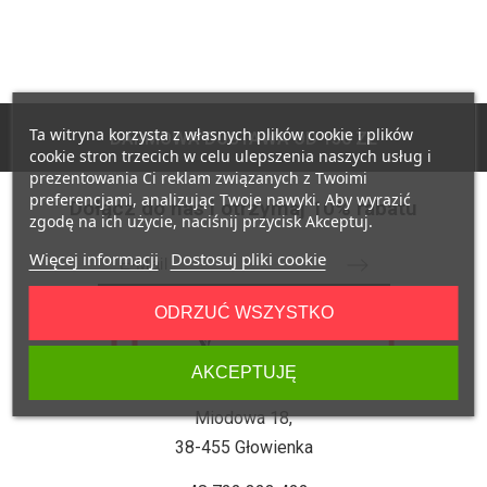
Ta witryna korzysta z własnych plików cookie i plików
DARMOWA DOSTAWA OD 150 ZŁ
cookie stron trzecich w celu ulepszenia naszych usług i
prezentowania Ci reklam związanych z Twoimi
preferencjami, analizując Twoje nawyki. Aby wyrazić
Dołącz do nas i otrzymaj 10% rabatu
zgodę na ich użycie, naciśnij przycisk Akceptuj.
Więcej informacji
Dostosuj pliki cookie
ODRZUĆ WSZYSTKO
AKCEPTUJĘ
Miodowa 18,
38-455 Głowienka