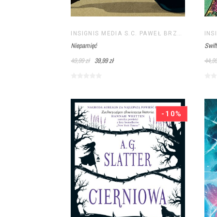
INSIGNIS MEDIA S.C. PAWEŁ BRZOZOWSKI TOMASZ BRZOZOWSKI
Niepamięć
Swif
49,99 zł
39,99 zł
44,99
-10%