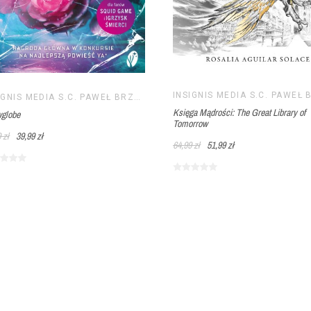
INSIGNIS MEDIA S.C. PAWEŁ BRZOZOWSKI TOMASZ BRZOZOWSKI
Księga Mądrości: The Great Library of
globe
Tomorrow
 zł
39,99 zł
64,99 zł
51,99 zł