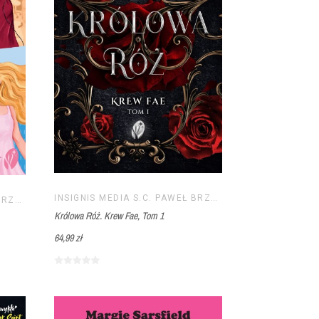
INSIGNIS MEDIA S.C. PAWEŁ BRZOZOWSKI TOMASZ BRZOZOWSKI
INSIGNIS MEDIA S.C. PAWEŁ BRZOZOWSKI TOMASZ BRZOZOWSKI
Królowa Róż. Krew Fae, Tom 1
64,99 zł