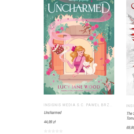
INSIGNIS MEDIA S.C. PAWEŁ BRZOZOWSKI TOMASZ BRZOZOWSKI
Uncharmed
The S
Tomo
44,99 zł
69,99