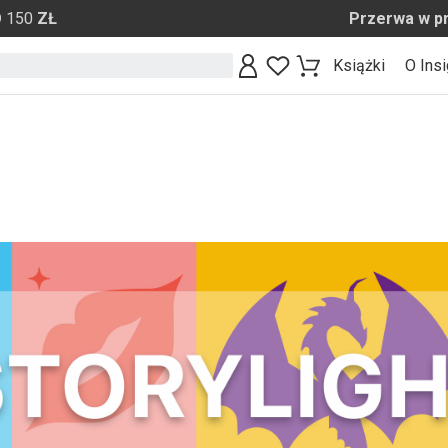
O
150
ZŁ Przerwa w pracy sklepu d
Książki
O Insi