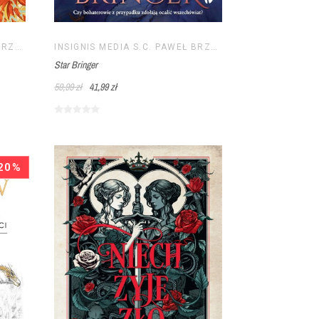
INSIGNIS MEDIA S.C. PAWEŁ BRZOZOWSKI TOMASZ BRZOZOWSKI
INSIGNIS MEDIA S.C. PAWEŁ BRZOZOWSKI TOMASZ BRZOZOWSKI
Star Bringer
59,99 zł
41,99 zł
20%