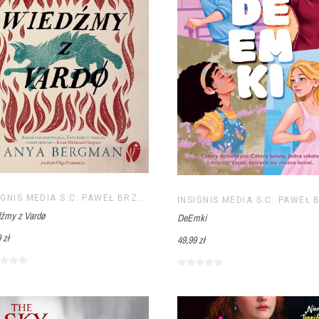
INSIGNIS MEDIA S.C. PAWEŁ BRZOZOWSKI TOMASZ BRZOZOWSKI
źmy z Vardø
DeEmki
 zł
49,99 zł