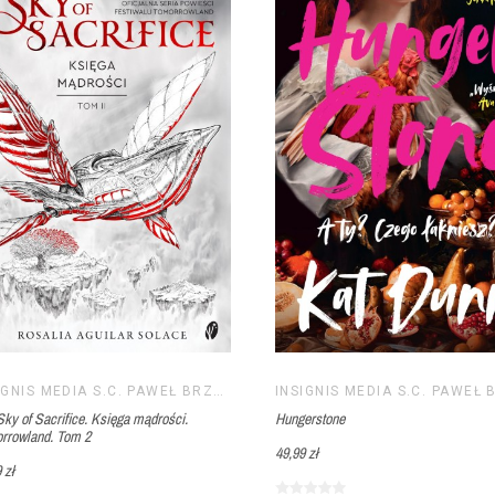
INSIGNIS MEDIA S.C. PAWEŁ BRZOZOWSKI TOMASZ BRZOZOWSKI
ky of Sacrifice. Księga mądrości.
Hungerstone
rrowland. Tom 2
49,99 zł
 zł