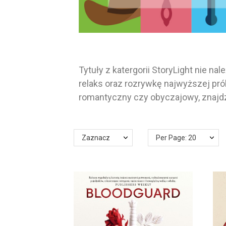
Tytuły z katergorii StoryLight nie n
relaks oraz rozrywkę najwyższej pró
romantyczny czy obyczajowy, znajdzi
Zaznacz
Per Page: 20