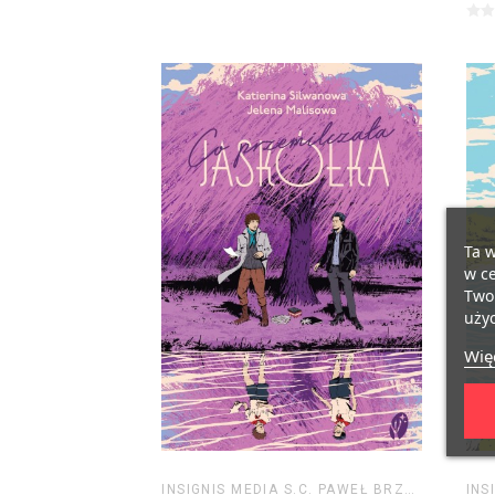
Ta w
w ce
Twoi
użyc
Więc
INSIGNIS MEDIA S.C. PAWEŁ BRZOZOWSKI TOMASZ BRZOZOWSKI