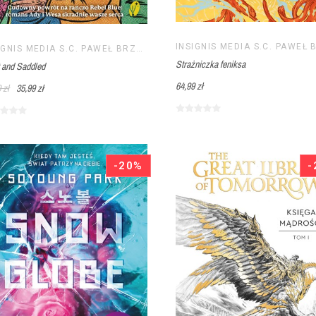
INSIGNIS MEDIA S.C. PAWEŁ BRZOZOWSKI TOMASZ BRZOZOWSKI
Strażniczka feniksa
t and Saddled
64,99 zł
 zł
35,99 zł
-20%
-