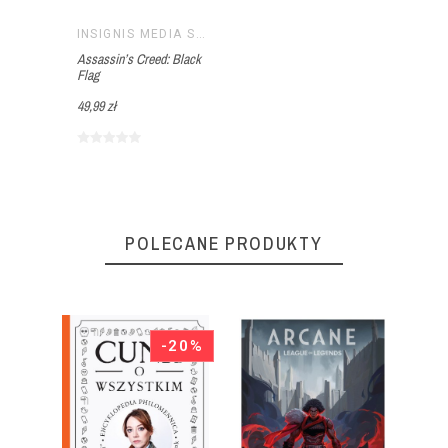
INSIGNIS MEDIA S.C. PAWEŁ BRZOZOWSKI TOMASZ BRZOZOWSKI
Assassin’s Creed: Black
Flag
49,99 zł
POLECANE PRODUKTY
-20%
ANIE