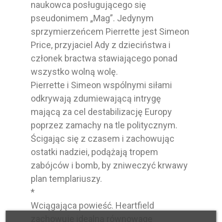
naukowca posługującego się
pseudonimem „Mag”. Jedynym
sprzymierzeńcem Pierrette jest Simeon
Price, przyjaciel Ady z dzieciństwa i
członek bractwa stawiającego ponad
wszystko wolną wolę.
Pierrette i Simeon wspólnymi siłami
odkrywają zdumiewającą intrygę
mającą za cel destabilizację Europy
poprzez zamachy na tle politycznym.
Ścigając się z czasem i zachowując
ostatki nadziei, podążają tropem
zabójców i bomb, by zniweczyć krwawy
plan templariuszy.
*
Wciągająca powieść. Heartfield
zachowuje idealną równowagę