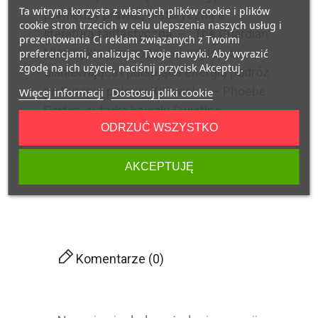
Ta witryna korzysta z własnych plików cookie i plików
pomiędzy prawdą historyczną a
cookie stron trzecich w celu ulepszenia naszych usług i
literaturą fantastyczną. – „The Guardian”
prezentowania Ci reklam związanych z Twoimi
Niezwykła przygoda – ekscytująca,
preferencjami, analizując Twoje nawyki. Aby wyrazić
zgodę na ich użycie, naciśnij przycisk Akceptuj.
olśniewająca i pulsująca energią podróż
po Europie połowy XIX wieku. – Phoebe
Więcej informacji
Dostosuj pliki cookie
Barton, autorka książki Świetlne
ODRZUĆ WSZYSTKO
podziemie
KOMENTARZE PRODUKTU
AKCEPTUJĘ
Komentarze (0)