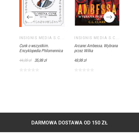
INSIGNIS MEDIA S.C. PAWEŁ BRZOZOWSKI TOMASZ BRZOZOWSKI
W tyc
INSIGNIS MEDIA S.C. PAWEŁ BRZOZOWSKI TOMASZ BRZOZOWSKI
INSIGNIS MEDIA S.C. PAWEŁ BRZOZOWSKI TOMASZ BRZOZOWSKI
Antol
Cunk o wszystkim.
Arcane: Ambessa. Wybrana
Encyklopedia Philomennica
przez Wilka
54,99 
44,99 zł
35,99 zł
49,99 zł
DARMOWA DOSTAWA OD 150 ZŁ